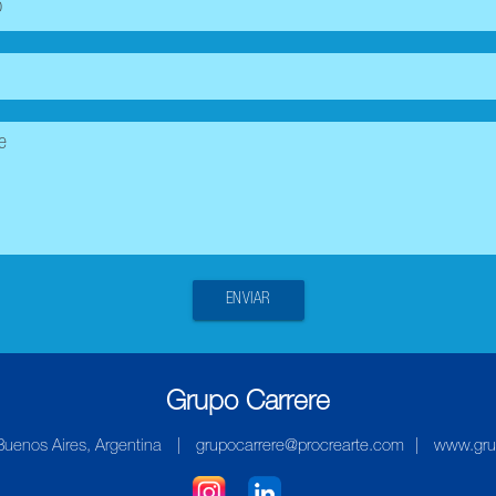
ENVIAR
Grupo Carrere
Buenos Aires, Argentina
|
grupocarrere@procrearte.com
|
www.gru