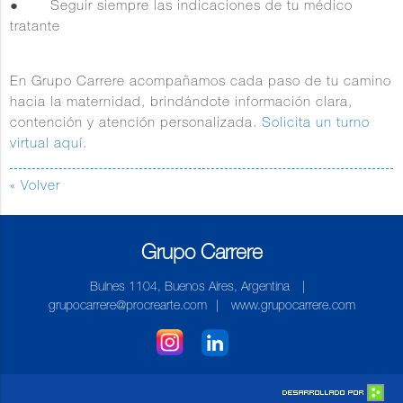
● Seguir siempre las indicaciones de tu médico
tratante
En Grupo Carrere acompañamos cada paso de tu camino
hacia la maternidad, brindándote información clara,
contención y atención personalizada.
Solicita un turno
virtual aquí.
« Volver
Grupo Carrere
Bulnes 1104, Buenos Aires, Argentina
|
grupocarrere@procrearte.com
|
www.grupocarrere.com